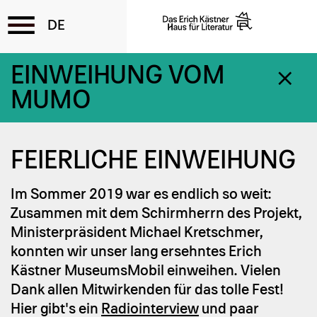
Direkt
EINWEIHUNG VOM
zum
MUMO
Inhalt
FEI­ER­LI­CHE EIN­WEI­HUNG
Im Sommer 2019 war es endlich so weit:
Zusammen mit dem Schirmherrn des Projekt,
Ministerpräsident Michael Kretschmer,
konnten wir unser lang ersehntes Erich
Kästner MuseumsMobil einweihen. Vielen
Dank allen Mitwirkenden für das tolle Fest!
Hier gibt's ein
Radiointerview
und paar