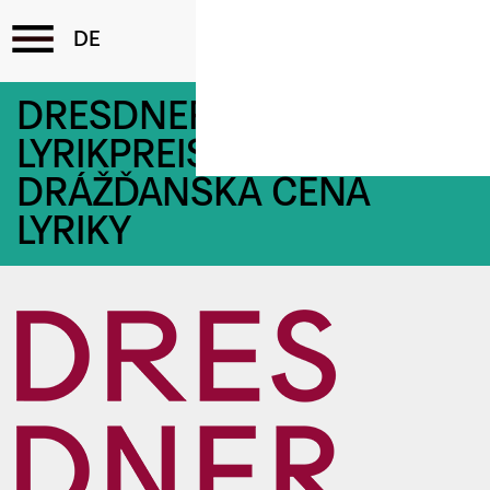
Direkt
DRESDNER
zum
LYRIKPREIS /
Inhalt
DRÁŽĎANSKÁ CENA
LYRIKY