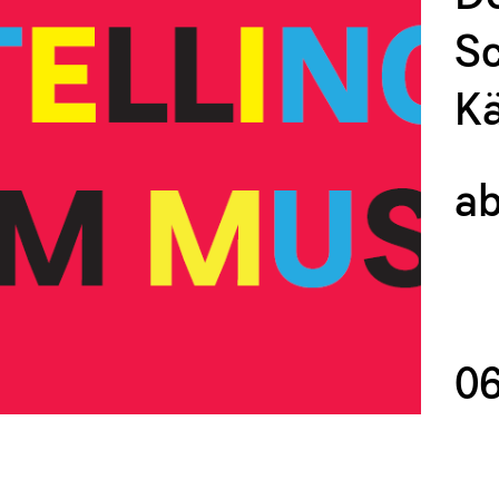
Sc
Kä
ab
06