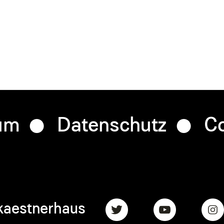
um
Datenschutz
Co
kaestnerhaus