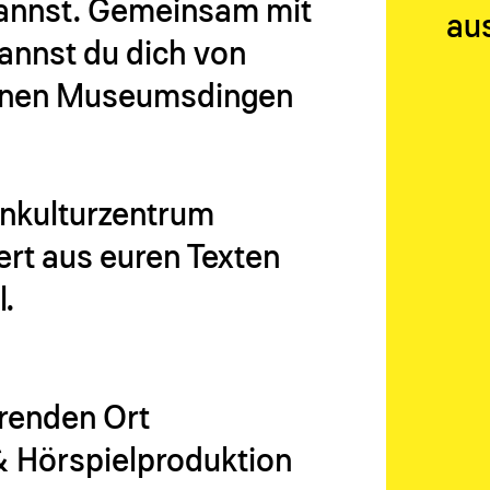
kannst. Gemeinsam mit
aus
annst du dich von
enen Museumsdingen
enkulturzentrum
ert aus euren Texten
.
erenden Ort
Hörspielproduktion