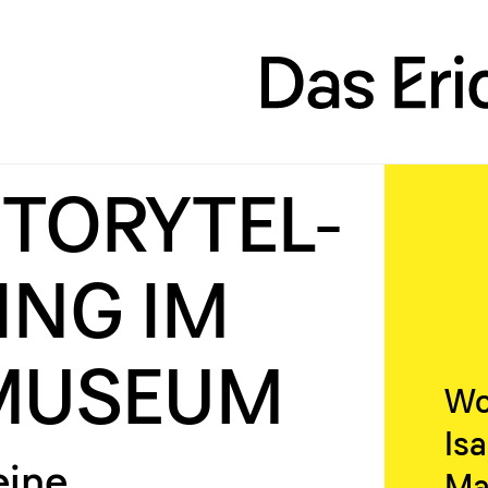
TO­RY­TEL­
ING IM
U­SE­UM
Wo
Isa
eine