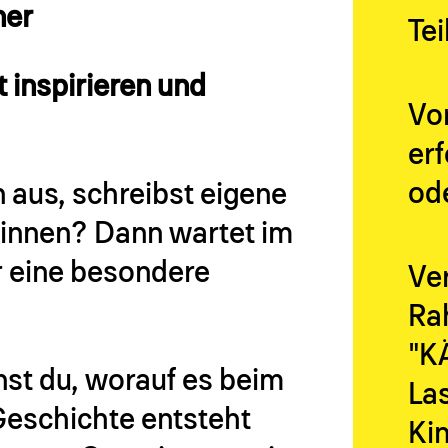
ner
Tei
 inspirieren und
Vo
erf
ode
 aus, schreibst eigene
ginnen? Dann wartet im
ur eine besondere
Ve
Ra
"K
nst du, worauf es beim
Las
Geschichte entsteht
Kin