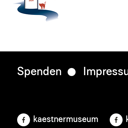
Spenden
Impress
Footer
menu
kaestnermuseum