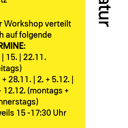
tz
r Workshop verteilt
h auf folgende
RMINE
:
 | 15. | 22.11.
eitags)
 + 28.11. | 2. + 5.12. |
+ 12.12. (montags +
nnerstags)
eils 15 -17:30 Uhr