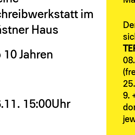
Ma
hreibwerkstatt im
De
stner Haus
sic
TE
 10 Jahren
08.
(fr
25.
9. 
.11.
15:00Uhr
do
jew