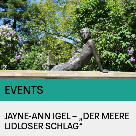
EVENTS
JAYNE-ANN IGEL – „DER MEERE
LID­LO­SER SCHLAG“