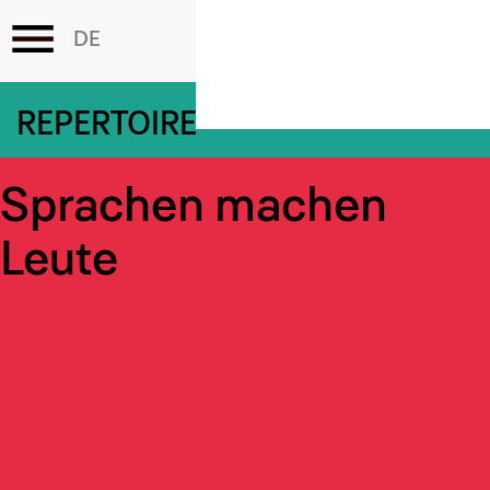
Skip
REPERTOIRE
to
main
content
Sprachen machen
Leute