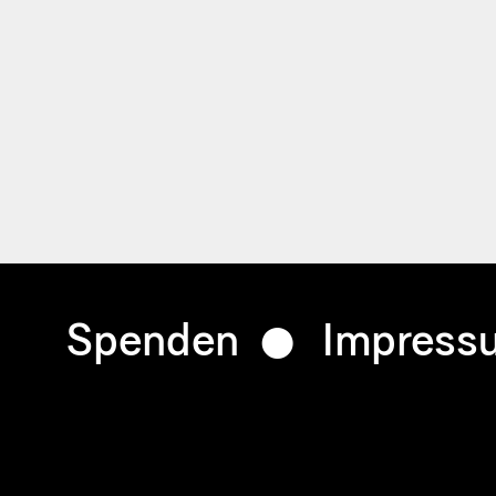
Spenden
Impress
Footer
menu