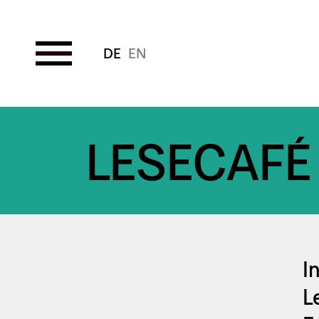
Direkt
zum
LESECAFÉ
Inhalt
I
L