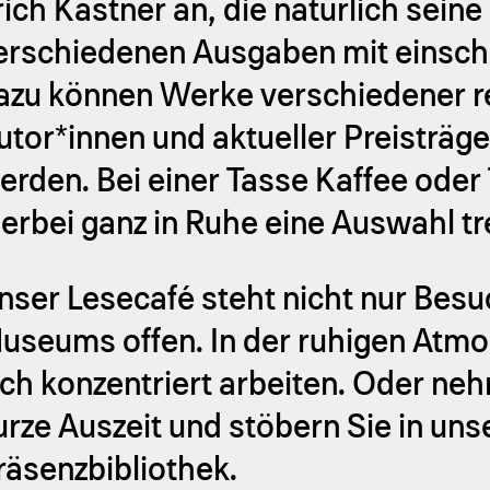
rich Kästner an, die natürlich seine 
erschiedenen Ausgaben mit einschl
azu können Werke verschiedener r
utor*innen und aktueller Preisträg
erden. Bei einer Tasse Kaffee oder 
ierbei ganz in Ruhe eine Auswahl tr
nser Lesecafé steht nicht nur Bes
useums offen. In der ruhigen Atmo
ich konzentriert arbeiten. Oder neh
urze Auszeit und stöbern Sie in uns
räsenzbibliothek.