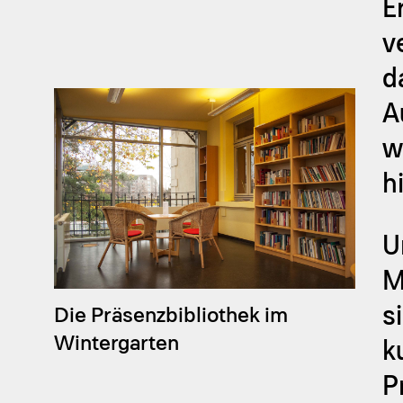
E
v
d
A
w
h
U
M
s
Die Präsenzbibliothek im
Wintergarten
k
P