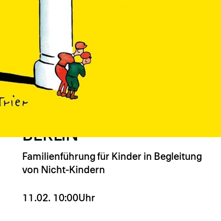
EMIL UND DIE DE­TEK­TI­
VE – EINE SPAN­NEN­DE
SPU­REN­SU­CHE DURCH
BER­LIN
Familienführung für Kinder in Begleitung
von Nicht-Kindern
11.02.
10:00Uhr